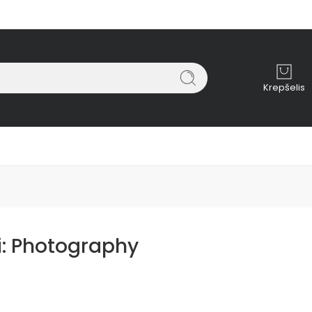
Krepšelis
i:
Photography