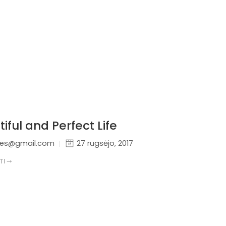
iful and Perfect Life
nes@gmail.com
27 rugsėjo, 2017
TI ➞