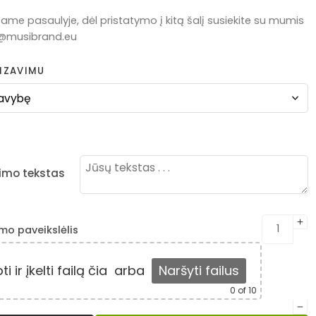
ame pasaulyje, dėl pristatymo į kitą šalį susiekite su mumis
fo@musibrand.eu
IZAVIMU
imo tekstas
mo paveikslėlis
 ir įkelti failą čia
arba
Naršyti failus
0
of 10