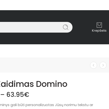
Krepšelis
Žaidimas Domino
–
63.95
€
minys gali būti personalizuotas Jūsų norimu tekstu ar