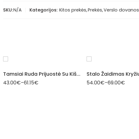
SKU:
N/A
Kategorijos:
Kitos prekės
,
Prekės
,
Verslo dovanos
Taip
Taip
Ne
Ne
Tamsiai Ruda Prijuostė Su Kišene
43.00
€
–
61.15
€
54.00
€
–
69.00
€