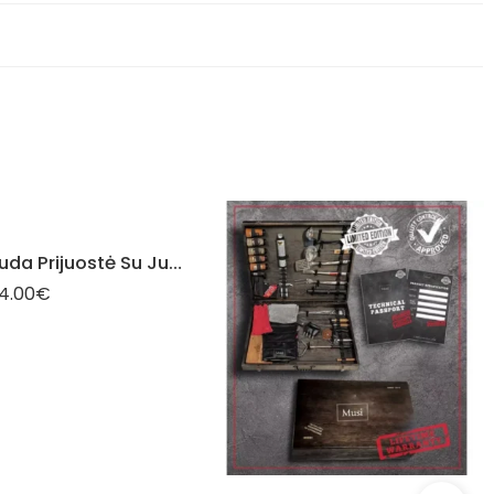
p
e
Šviesiai Ruda Prijuostė Su Juodomis Kišenėmis
4.00
€
Taip
Ne