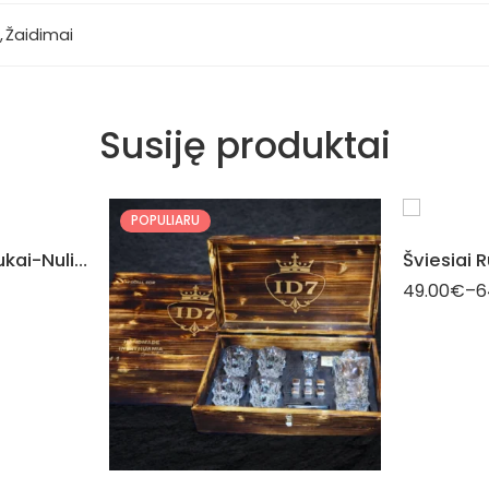
,
Žaidimai
Susiję produktai
Tai
N
POPULIARU
Stalo Žaidimas Kryžiukai-Nuliukai
49.00
€
–
6
Taip
Ne