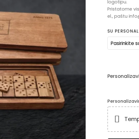
logotipu.
Pristatome vis
el., paštu in
SU PERSONAL
Personalizav
Personalizavi
Tempti