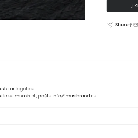
Į 
Share
stu ar logotipu.
iekite su mumis el., paštu info@musibrand.eu