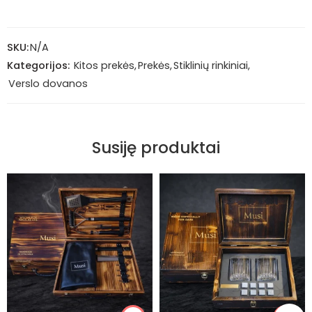
SKU:
N/A
Kategorijos:
Kitos prekės
,
Prekės
,
Stiklinių rinkiniai
,
Verslo dovanos
Susiję produktai
Taip
Taip
Ne
Ne