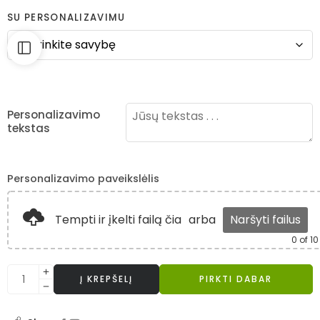
SU PERSONALIZAVIMU
Personalizavimo
tekstas
Personalizavimo paveikslėlis
Tempti ir įkelti failą čia
arba
Naršyti failus
0
of 10
Į KREPŠELĮ
PIRKTI DABAR