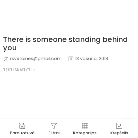
There is someone standing behind
you
rsvetaines@gmail.com
13 vasario, 2018
TĘSTI SKAITYTI ➞
Parduotuvė
Filtrai
Kategorijos
Krepšelis