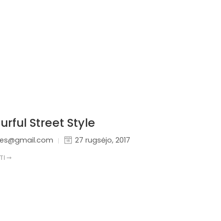
urful Street Style
nes@gmail.com
27 rugsėjo, 2017
TI ➞