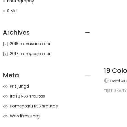
Photography
Style
Archives
2018 m. vasario mėn.
2017 m. rugsėjo mėn.
19 Colo
Meta
rsvetai
Prisijungti
TĘSTI SKAITY
Įrašų RSS srautas
Komentarų RSS srautas
WordPress.org