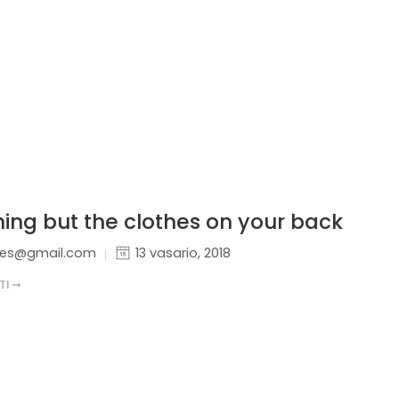
hing but the clothes on your back
nes@gmail.com
13 vasario, 2018
TI ➞